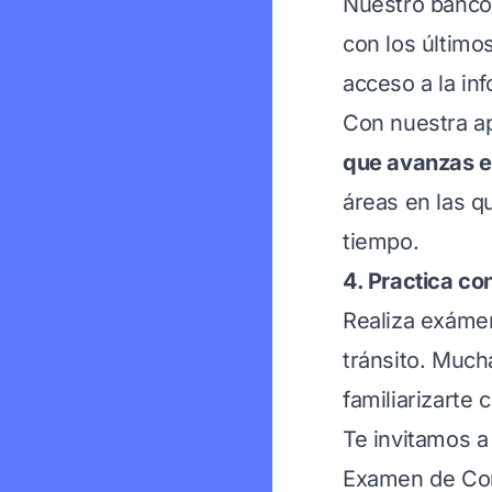
Nuestro banco 
con los último
acceso a la in
Con nuestra a
que avanzas e
áreas en las q
tiempo.
4. Practica c
Realiza exáme
tránsito. Much
familiarizarte 
Te invitamos 
Examen de Con