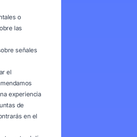
ntales o
obre las
 sobre señales
r el
recomendamos
una experiencia
guntas de
ntrarás en el