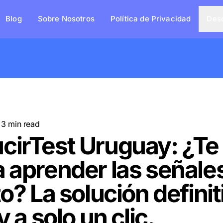
Blog
Sobre Nosotros
Política de Privacidad
Des
·
3
min read
cirTest Uruguay: ¿Te
 aprender las señale
to? La solución definit
y a solo un clic.