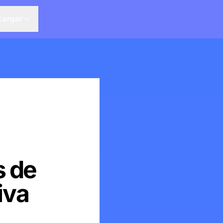
cargar
s de
iva