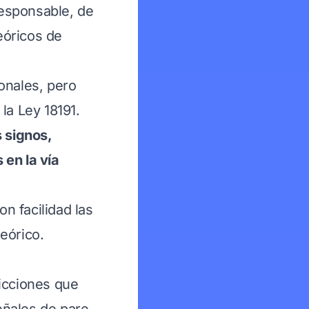
esponsable, de
eóricos de
onales, pero
la Ley 18191.
s signos,
 en la vía
n facilidad las
eórico.
ricciones que