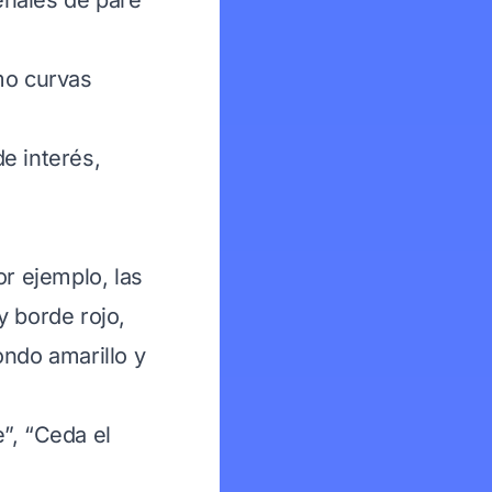
eñales de pare
mo curvas
e interés,
or ejemplo, las
y borde rojo,
ondo amarillo y
”, “Ceda el