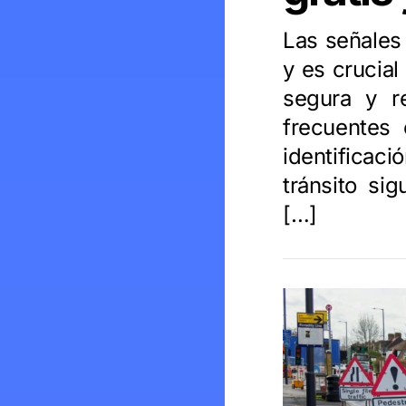
Las señales 
y es crucia
segura y r
frecuentes
identifica
tránsito si
[…]