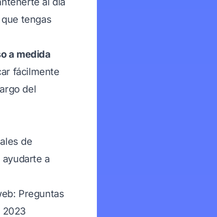
ntenerte al día
o que tengas
so a medida
car fácilmente
largo del
ales de
 ayudarte a
web:
Preguntas
y 2023