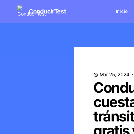
ConducirTest
Inicio
Mar 25, 2024
Condu
cuesta
tránsi
gratis 