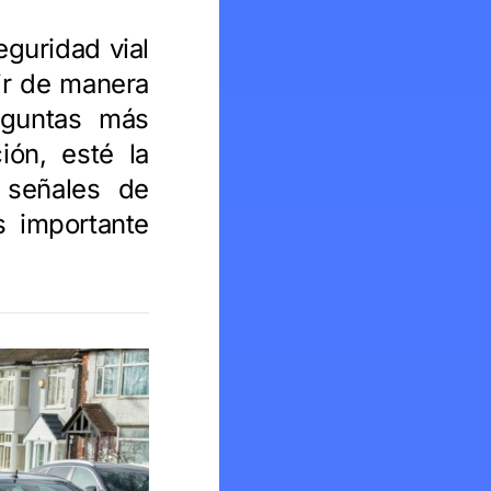
eguridad vial
ir de manera
eguntas más
ón, esté la
 señales de
s importante